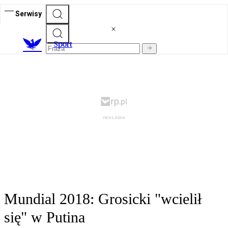
Serwisy
S
port
Mundial 2018: Grosicki "wcielił
się" w Putina