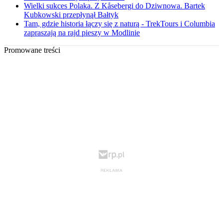
Wielki sukces Polaka. Z Kåsebergi do Dziwnowa. Bartek
Kubkowski przepłynął Bałtyk
Tam, gdzie historia łączy się z naturą - TrekTours i Columbia
zapraszają na rajd pieszy w Modlinie
Promowane treści