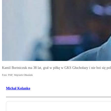
Kamil Bortniczuk ma 38 lat, grał w piłkę w GKS Głuchołazy i nie boi się po
Foto: PAP, Wojciech Olkuśnik
Michał Kolanko