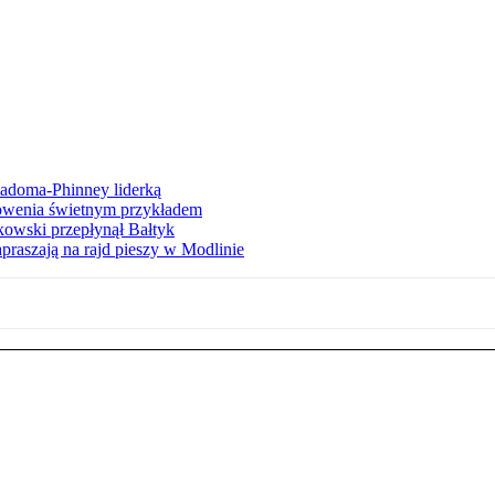
iadoma-Phinney liderką
łowenia świetnym przykładem
owski przepłynął Bałtyk
apraszają na rajd pieszy w Modlinie