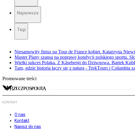
Najnowsze
Tagi
Niesamowity finisz na Tour de France kobiet. Katarzyna Niew
Master Plany szansą na poprawę kondycji polskiego sportu. S
Wielki sukces Polaka. Z Kåsebergi do Dziwnowa. Bartek Kubk
Tam, gdzie historia łączy się z naturą - TrekTours i Columbia z
Promowane treści
KONTAKT
O nas
Kontakt
Napisz do nas