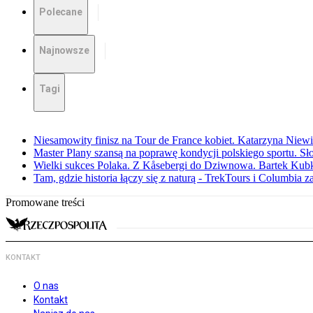
Polecane
Najnowsze
Tagi
Niesamowity finisz na Tour de France kobiet. Katarzyna Niew
Master Plany szansą na poprawę kondycji polskiego sportu. S
Wielki sukces Polaka. Z Kåsebergi do Dziwnowa. Bartek Kubk
Tam, gdzie historia łączy się z naturą - TrekTours i Columbia z
Promowane treści
KONTAKT
O nas
Kontakt