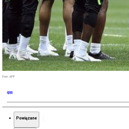
Foto: AFP
qm
Powiązane