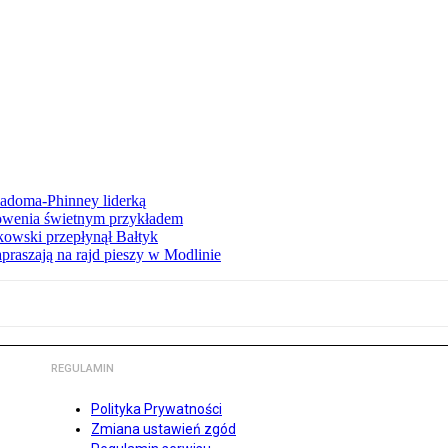
iadoma-Phinney liderką
łowenia świetnym przykładem
owski przepłynął Bałtyk
apraszają na rajd pieszy w Modlinie
REGULAMIN
Polityka Prywatności
Zmiana ustawień zgód