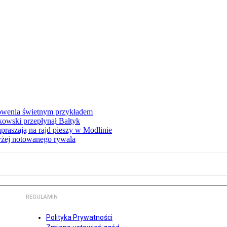
łowenia świetnym przykładem
owski przepłynął Bałtyk
apraszają na rajd pieszy w Modlinie
yżej notowanego rywala
REGULAMIN
Polityka Prywatności