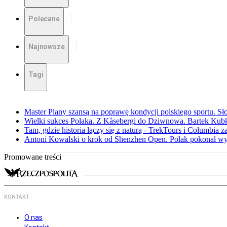
Polecane
Najnowsze
Tagi
Master Plany szansą na poprawę kondycji polskiego sportu. S
Wielki sukces Polaka. Z Kåsebergi do Dziwnowa. Bartek Kubk
Tam, gdzie historia łączy się z naturą - TrekTours i Columbia z
Antoni Kowalski o krok od Shenzhen Open. Polak pokonał w
Promowane treści
KONTAKT
O nas