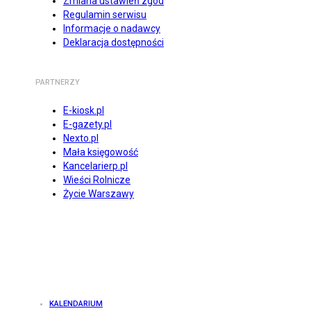
Zmiana ustawień zgód
Regulamin serwisu
Informacje o nadawcy
Deklaracja dostępności
PARTNERZY
E-kiosk.pl
E-gazety.pl
Nexto.pl
Mała księgowość
Kancelarierp.pl
Wieści Rolnicze
Życie Warszawy
KALENDARIUM