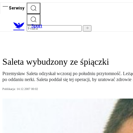
Serwisy
S
port
Saleta wybudzony ze śpiączki
Przemysław Saleta odzyskał wczoraj po południu przytomność. Leżący
po oddaniu nerki. Saleta poddał się tej operacji, by uratować zdrow
Publikacja:
14.12.2007 00:02