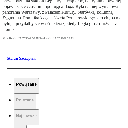
przychodzili na stadion Legii, by ją wspierać, na trybunie otwartej
pojawiała się czasami imponująca flaga. Była na niej wymalowana
panorama Warszawy, z Pałacem Kultury, Starówką, kolumną
Zygmunta. Pomnika księcia Józefa Poniatowskiego tam chyba nie
było, a przydałby się właśnie teraz, kiedy Legia gra z drużyną z
Homla.
Aktualizacja:
17.07.2008 20:55
Publikacja:
17.07.2008 20:53
Stefan Szczepłek
Powiązane
Polecane
Najnowsze