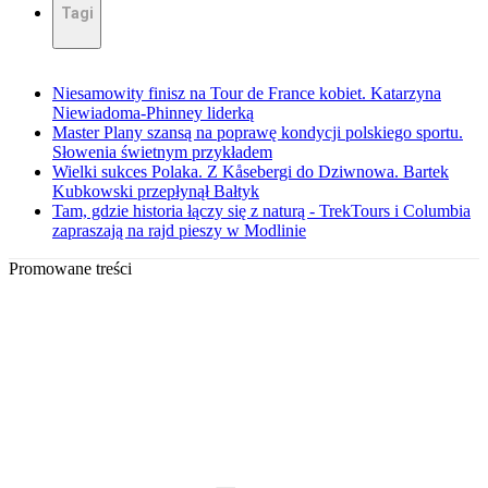
Tagi
Niesamowity finisz na Tour de France kobiet. Katarzyna
Niewiadoma-Phinney liderką
Master Plany szansą na poprawę kondycji polskiego sportu.
Słowenia świetnym przykładem
Wielki sukces Polaka. Z Kåsebergi do Dziwnowa. Bartek
Kubkowski przepłynął Bałtyk
Tam, gdzie historia łączy się z naturą - TrekTours i Columbia
zapraszają na rajd pieszy w Modlinie
Promowane treści