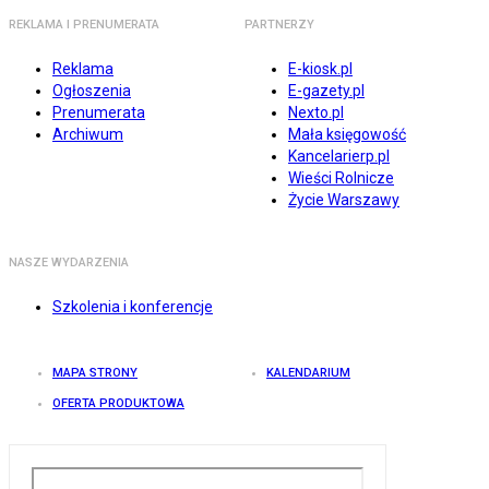
REKLAMA I PRENUMERATA
PARTNERZY
Reklama
E-kiosk.pl
Ogłoszenia
E-gazety.pl
Prenumerata
Nexto.pl
Archiwum
Mała księgowość
Kancelarierp.pl
Wieści Rolnicze
Życie Warszawy
NASZE WYDARZENIA
Szkolenia i konferencje
MAPA STRONY
KALENDARIUM
OFERTA PRODUKTOWA