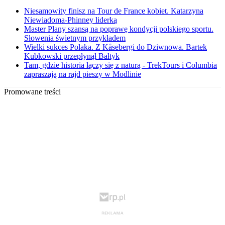
Niesamowity finisz na Tour de France kobiet. Katarzyna
Niewiadoma-Phinney liderką
Master Plany szansą na poprawę kondycji polskiego sportu.
Słowenia świetnym przykładem
Wielki sukces Polaka. Z Kåsebergi do Dziwnowa. Bartek
Kubkowski przepłynął Bałtyk
Tam, gdzie historia łączy się z naturą - TrekTours i Columbia
zapraszają na rajd pieszy w Modlinie
Promowane treści