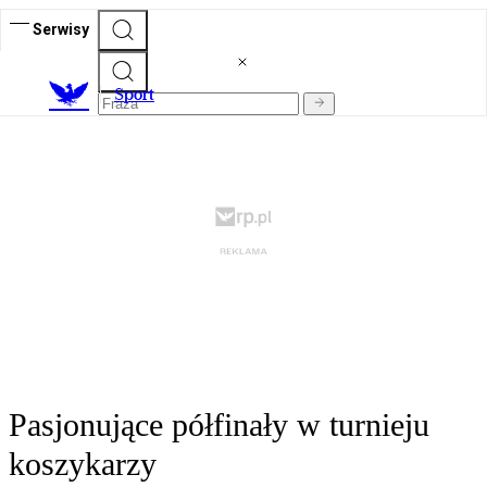
Serwisy
S
port
Pasjonujące półfinały w turnieju
koszykarzy