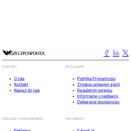
KONTAKT
REGULAMIN
O nas
Polityka Prywatności
Kontakt
Zmiana ustawień zgód
Napisz do nas
Regulamin serwisu
Informacje o nadawcy
Deklaracja dostępności
REKLAMA I PRENUMERATA
PARTNERZY
Reklama
E-kiosk.pl