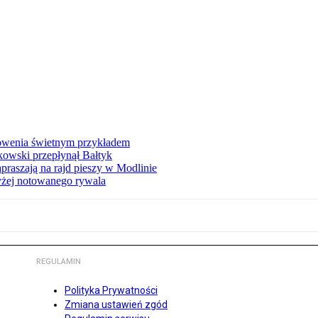
łowenia świetnym przykładem
owski przepłynął Bałtyk
apraszają na rajd pieszy w Modlinie
yżej notowanego rywala
REGULAMIN
Polityka Prywatności
Zmiana ustawień zgód