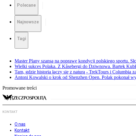
Polecane
Najnowsze
Tagi
Master Plany szansą na poprawę kondycji polskiego sportu. S
Wielki sukces Polaka. Z Kåsebergi do Dziwnowa. Bartek Kubk
Tam, gdzie historia łączy się z naturą - TrekTours i Columbia z
Antoni Kowalski o krok od Shenzhen Open. Polak pokonał w
Promowane treści
KONTAKT
O nas
Kontakt