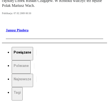
ciężkiej Uzbek Rusłan Czagajew. W Rostoku walczyć też będzie
Polak Mariusz Wach.
Publikacja:
07.02.2009 00:50
Janusz Pindera
Powiązane
Polecane
Najnowsze
Tagi