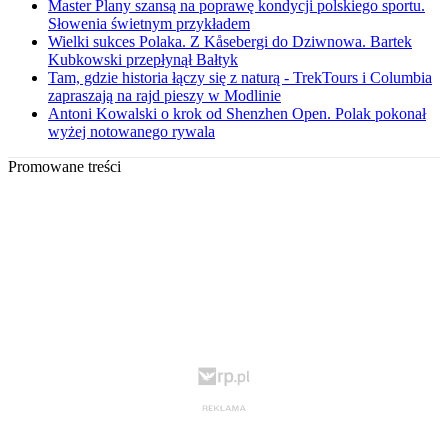
Master Plany szansą na poprawę kondycji polskiego sportu.
Słowenia świetnym przykładem
Wielki sukces Polaka. Z Kåsebergi do Dziwnowa. Bartek
Kubkowski przepłynął Bałtyk
Tam, gdzie historia łączy się z naturą - TrekTours i Columbia
zapraszają na rajd pieszy w Modlinie
Antoni Kowalski o krok od Shenzhen Open. Polak pokonał
wyżej notowanego rywala
Promowane treści