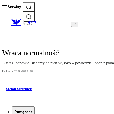
Serwisy
S
port
Wraca normalność
A teraz, panowie, siadamy na nich wysoko – powiedział jeden z pił
Publikacja:
27.04.2009 06:08
Stefan Szczepłek
Powiązane