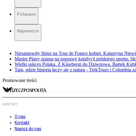
Polecane
Najnowsze
Niesamowity finisz na Tour de France kobiet. Katarzyna Niew
Master Plany szansą na poprawę kondycji polskiego sportu. S
Wielki sukces Polaka. Z Kåsebergi do Dziwnowa. Bartek Kubk
Tam, gdzie historia łączy się z naturą - TrekTours i Columbia z
Promowane treści
KONTAKT
O nas
Kontakt
Napisz do nas