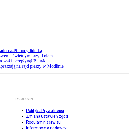
iadoma-Phinney liderką
łowenia świetnym przykładem
owski przepłynął Bałtyk
apraszają na rajd pieszy w Modlinie
REGULAMIN
Polityka Prywatności
Zmiana ustawień zgód
Regulamin serwisu
Informacje o nadawcy