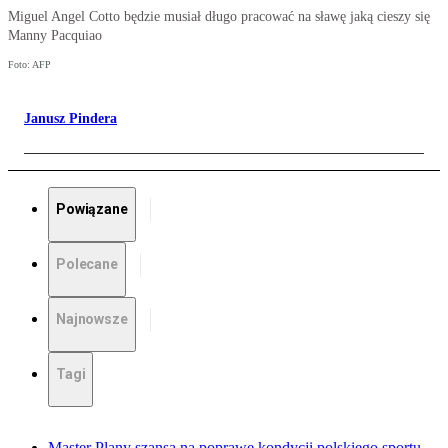
Miguel Angel Cotto będzie musiał długo pracować na sławę jaką cieszy się
Manny Pacquiao
Foto: AFP
Janusz Pindera
Powiązane
Polecane
Najnowsze
Tagi
Master Plany szansą na poprawę kondycji polskiego sportu.