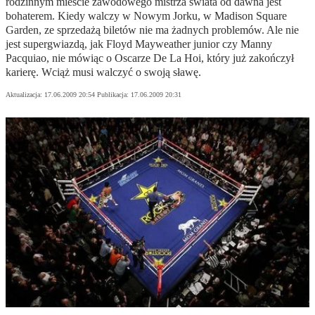
rodzinnym mieście zawodowego mistrza świata od dawna jest
bohaterem. Kiedy walczy w Nowym Jorku, w Madison Square
Garden, ze sprzedażą biletów nie ma żadnych problemów. Ale nie
jest supergwiazdą, jak Floyd Mayweather junior czy Manny
Pacquiao, nie mówiąc o Oscarze De La Hoi, który już zakończył
karierę. Wciąż musi walczyć o swoją sławę.
Aktualizacja:
17.06.2009 20:54
Publikacja:
17.06.2009 20:31