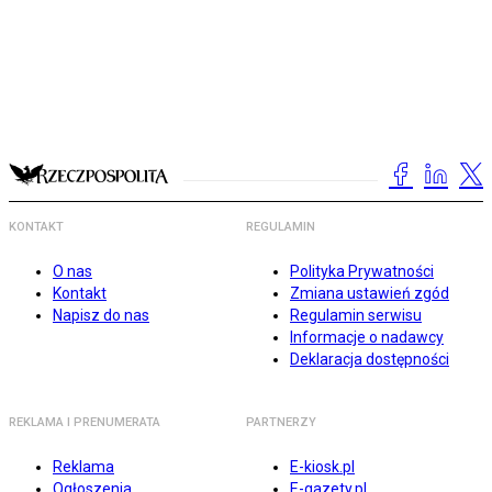
KONTAKT
REGULAMIN
O nas
Polityka Prywatności
Kontakt
Zmiana ustawień zgód
Napisz do nas
Regulamin serwisu
Informacje o nadawcy
Deklaracja dostępności
REKLAMA I PRENUMERATA
PARTNERZY
Reklama
E-kiosk.pl
Ogłoszenia
E-gazety.pl