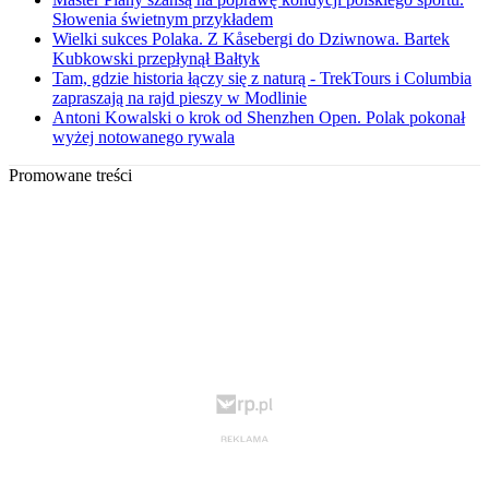
Słowenia świetnym przykładem
Wielki sukces Polaka. Z Kåsebergi do Dziwnowa. Bartek
Kubkowski przepłynął Bałtyk
Tam, gdzie historia łączy się z naturą - TrekTours i Columbia
zapraszają na rajd pieszy w Modlinie
Antoni Kowalski o krok od Shenzhen Open. Polak pokonał
wyżej notowanego rywala
Promowane treści