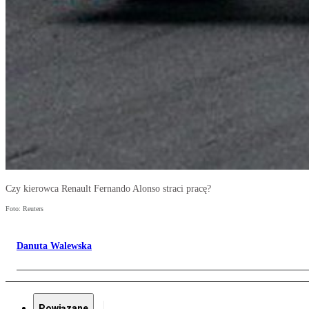
Czy kierowca Renault Fernando Alonso straci pracę?
Foto: Reuters
Danuta Walewska
Powiązane