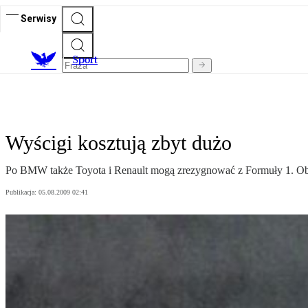
Serwisy
S
port
Wyścigi kosztują zbyt dużo
Po BMW także Toyota i Renault mogą zrezygnować z Formuły 1. Ob
Publikacja:
05.08.2009 02:41