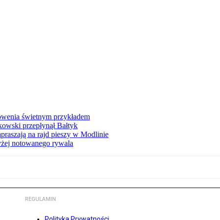
łowenia świetnym przykładem
owski przepłynął Bałtyk
apraszają na rajd pieszy w Modlinie
yżej notowanego rywala
REGULAMIN
Polityka Prywatności