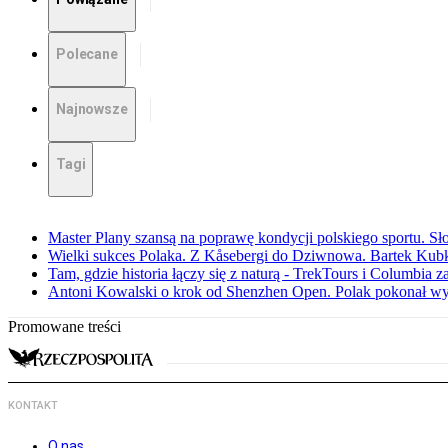
Polecane
Najnowsze
Tagi
Master Plany szansą na poprawę kondycji polskiego sportu. S
Wielki sukces Polaka. Z Kåsebergi do Dziwnowa. Bartek Kubk
Tam, gdzie historia łączy się z naturą - TrekTours i Columbia z
Antoni Kowalski o krok od Shenzhen Open. Polak pokonał w
Promowane treści
KONTAKT
O nas