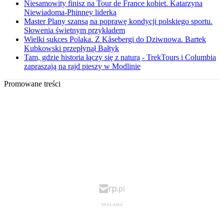
Niesamowity finisz na Tour de France kobiet. Katarzyna
Niewiadoma-Phinney liderką
Master Plany szansą na poprawę kondycji polskiego sportu.
Słowenia świetnym przykładem
Wielki sukces Polaka. Z Kåsebergi do Dziwnowa. Bartek
Kubkowski przepłynął Bałtyk
Tam, gdzie historia łączy się z naturą - TrekTours i Columbia
zapraszają na rajd pieszy w Modlinie
Promowane treści