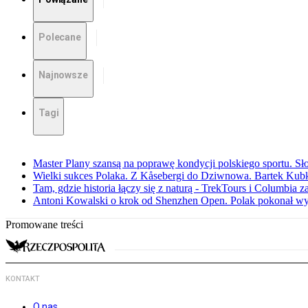
Polecane
Najnowsze
Tagi
Master Plany szansą na poprawę kondycji polskiego sportu. S
Wielki sukces Polaka. Z Kåsebergi do Dziwnowa. Bartek Kubk
Tam, gdzie historia łączy się z naturą - TrekTours i Columbia z
Antoni Kowalski o krok od Shenzhen Open. Polak pokonał w
Promowane treści
KONTAKT
O nas