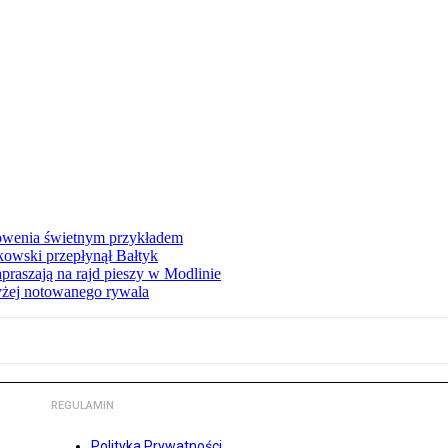
łowenia świetnym przykładem
owski przepłynął Bałtyk
apraszają na rajd pieszy w Modlinie
yżej notowanego rywala
REGULAMIN
Polityka Prywatności