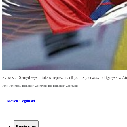
Sylwester Szmyd wystartuje w reprezentacji po raz pierwszy od igrzysk w A
Foto: Fotorzepa, Bartłomiej Zborowski Bar Bartłomiej Zborowski
Marek Cegliński
Powiązane