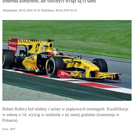
zmieniła kontynent, ale faworyci wciąż są ci sami
Aktualizacja:
08.05.2010 16:31
Publikacja:
08.05.2010 02:42
Robert Kubica był siódmy i szósty w piątkowych treningach. Kwalifikacje
w sobotę o 14, wyścig w niedzielę o tej samej godzinie (transmisja w
Polsacie)
Foto: AFP