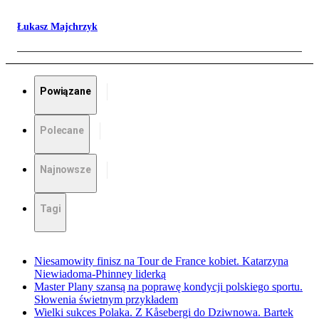
Łukasz Majchrzyk
Powiązane
Polecane
Najnowsze
Tagi
Niesamowity finisz na Tour de France kobiet. Katarzyna
Niewiadoma-Phinney liderką
Master Plany szansą na poprawę kondycji polskiego sportu.
Słowenia świetnym przykładem
Wielki sukces Polaka. Z Kåsebergi do Dziwnowa. Bartek