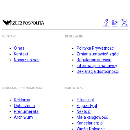
KONTAKT
REGULAMIN
O nas
Polityka Prywatności
Kontakt
Zmiana ustawień zgód
Napisz do nas
Regulamin serwisu
Informacje o nadawcy
Deklaracja dostępności
REKLAMA I PRENUMERATA
PARTNERZY
Reklama
E-kiosk.pl
Ogłoszenia
E-gazety.pl
Prenumerata
Nexto.pl
Archiwum
Mała księgowość
Kancelarierp.pl
Wieści Rolnicze