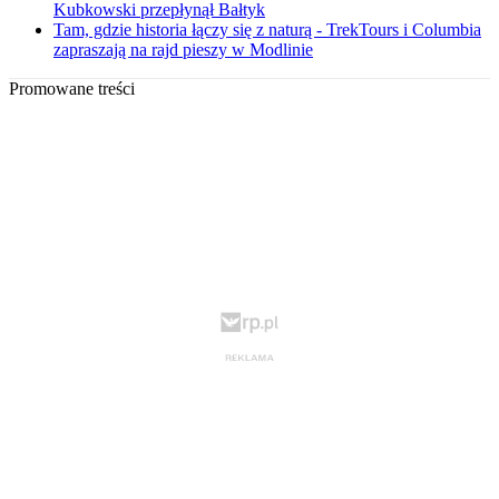
Kubkowski przepłynął Bałtyk
Tam, gdzie historia łączy się z naturą - TrekTours i Columbia
zapraszają na rajd pieszy w Modlinie
Promowane treści