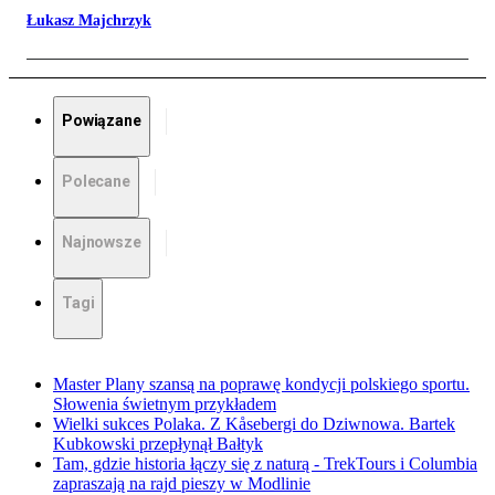
Łukasz Majchrzyk
Powiązane
Polecane
Najnowsze
Tagi
Master Plany szansą na poprawę kondycji polskiego sportu.
Słowenia świetnym przykładem
Wielki sukces Polaka. Z Kåsebergi do Dziwnowa. Bartek
Kubkowski przepłynął Bałtyk
Tam, gdzie historia łączy się z naturą - TrekTours i Columbia
zapraszają na rajd pieszy w Modlinie