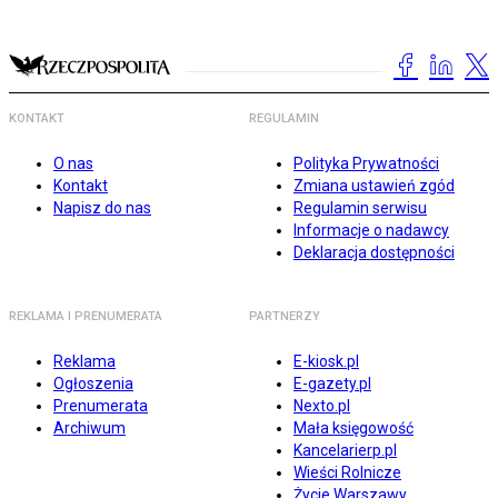
KONTAKT
REGULAMIN
O nas
Polityka Prywatności
Kontakt
Zmiana ustawień zgód
Napisz do nas
Regulamin serwisu
Informacje o nadawcy
Deklaracja dostępności
REKLAMA I PRENUMERATA
PARTNERZY
Reklama
E-kiosk.pl
Ogłoszenia
E-gazety.pl
Prenumerata
Nexto.pl
Archiwum
Mała księgowość
Kancelarierp.pl
Wieści Rolnicze
Życie Warszawy