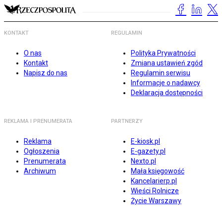
KONTAKT
REGULAMIN
O nas
Polityka Prywatności
Kontakt
Zmiana ustawień zgód
Napisz do nas
Regulamin serwisu
Informacje o nadawcy
Deklaracja dostępności
REKLAMA I PRENUMERATA
PARTNERZY
Reklama
E-kiosk.pl
Ogłoszenia
E-gazety.pl
Prenumerata
Nexto.pl
Archiwum
Mała księgowość
Kancelarierp.pl
Wieści Rolnicze
Życie Warszawy