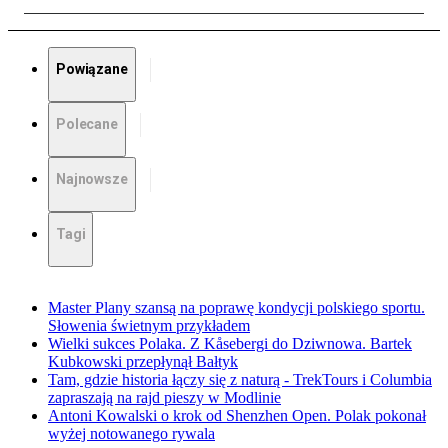
Powiązane
Polecane
Najnowsze
Tagi
Master Plany szansą na poprawę kondycji polskiego sportu.
Słowenia świetnym przykładem
Wielki sukces Polaka. Z Kåsebergi do Dziwnowa. Bartek
Kubkowski przepłynął Bałtyk
Tam, gdzie historia łączy się z naturą - TrekTours i Columbia
zapraszają na rajd pieszy w Modlinie
Antoni Kowalski o krok od Shenzhen Open. Polak pokonał
wyżej notowanego rywala