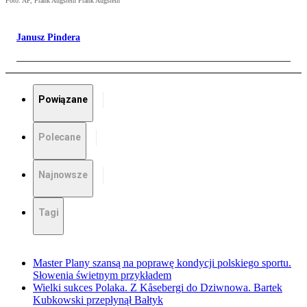
Foto: AP, Frank Augstein Frank Augstein
Janusz Pindera
Powiązane
Polecane
Najnowsze
Tagi
Master Plany szansą na poprawę kondycji polskiego sportu.
Słowenia świetnym przykładem
Wielki sukces Polaka. Z Kåsebergi do Dziwnowa. Bartek
Kubkowski przepłynął Bałtyk