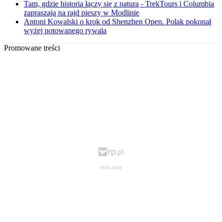
Tam, gdzie historia łączy się z naturą - TrekTours i Columbia
zapraszają na rajd pieszy w Modlinie
Antoni Kowalski o krok od Shenzhen Open. Polak pokonał
wyżej notowanego rywala
Promowane treści