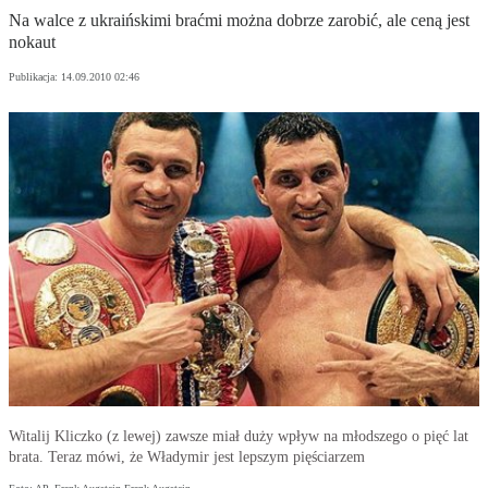
Na walce z ukraińskimi braćmi można dobrze zarobić, ale ceną jest
nokaut
Publikacja:
14.09.2010 02:46
Witalij Kliczko (z lewej) zawsze miał duży wpływ na młodszego o pięć lat
brata. Teraz mówi, że Władymir jest lepszym pięściarzem