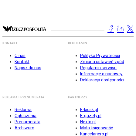
KONTAKT
REGULAMIN
O nas
Polityka Prywatności
Kontakt
Zmiana ustawień zgód
Napisz do nas
Regulamin serwisu
Informacje o nadawcy
Deklaracja dostępności
REKLAMA I PRENUMERATA
PARTNERZY
Reklama
E-kiosk.pl
Ogłoszenia
E-gazety.pl
Prenumerata
Nexto.pl
Archiwum
Mała księgowość
Kancelarierp.pl