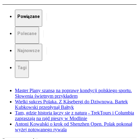
Powiązane
Polecane
Najnowsze
Tagi
Master Plany szansą na poprawę kondycji polskiego sportu.
Słowenia świetnym przykładem
Wielki sukces Polaka. Z Kåsebergi do Dziwnowa. Bartek
Kubkowski przepłynął Bałtyk
Tam, gdzie historia łączy się z naturą - TrekTours i Columbia
zapraszają na rajd pieszy w Modlinie
Antoni Kowalski o krok od Shenzhen Open. Polak pokonał
wyżej notowanego rywala