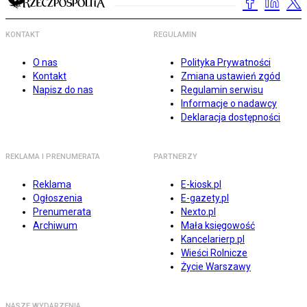
KONTAKT
REGULAMIN
O nas
Polityka Prywatności
Kontakt
Zmiana ustawień zgód
Napisz do nas
Regulamin serwisu
Informacje o nadawcy
Deklaracja dostępności
REKLAMA I PRENUMERATA
PARTNERZY
Reklama
E-kiosk.pl
Ogłoszenia
E-gazety.pl
Prenumerata
Nexto.pl
Archiwum
Mała księgowość
Kancelarierp.pl
Wieści Rolnicze
Życie Warszawy
NASZE WYDARZENIA