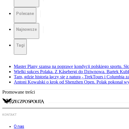
Polecane
Najnowsze
Tagi
Master Plany szansą na poprawę kondycji polskiego sportu. S
Wielki sukces Polaka. Z Kåsebergi do Dziwnowa. Bartek Kubk
Tam, gdzie historia łączy się z naturą - TrekTours i Columbia z
Antoni Kowalski o krok od Shenzhen Open. Polak pokonał w
Promowane treści
KONTAKT
O nas