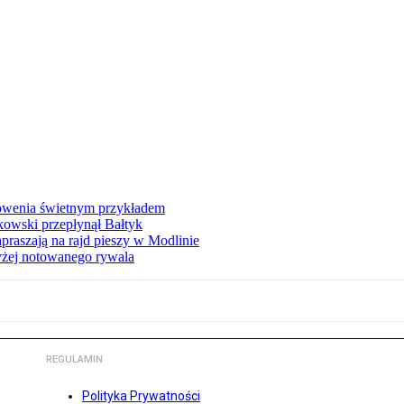
łowenia świetnym przykładem
owski przepłynął Bałtyk
apraszają na rajd pieszy w Modlinie
yżej notowanego rywala
REGULAMIN
Polityka Prywatności