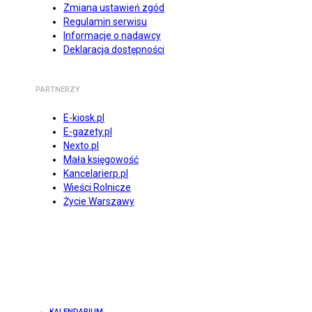
Zmiana ustawień zgód
Regulamin serwisu
Informacje o nadawcy
Deklaracja dostępności
PARTNERZY
E-kiosk.pl
E-gazety.pl
Nexto.pl
Mała księgowość
Kancelarierp.pl
Wieści Rolnicze
Życie Warszawy
KALENDARIUM