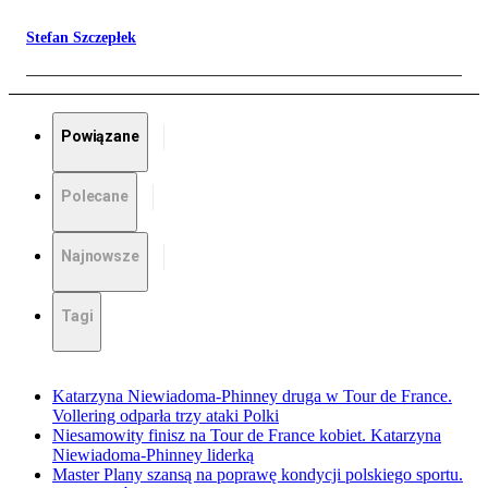
Stefan Szczepłek
Powiązane
Polecane
Najnowsze
Tagi
Katarzyna Niewiadoma-Phinney druga w Tour de France.
Vollering odparła trzy ataki Polki
Niesamowity finisz na Tour de France kobiet. Katarzyna
Niewiadoma-Phinney liderką
Master Plany szansą na poprawę kondycji polskiego sportu.