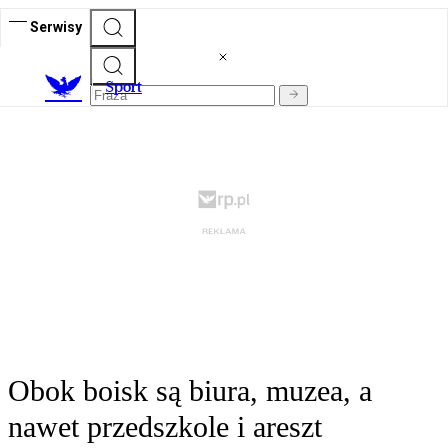
Serwisy
S
port
Obok boisk są biura, muzea, a
nawet przedszkole i areszt