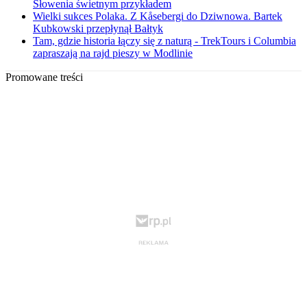
Słowenia świetnym przykładem
Wielki sukces Polaka. Z Kåsebergi do Dziwnowa. Bartek
Kubkowski przepłynął Bałtyk
Tam, gdzie historia łączy się z naturą - TrekTours i Columbia
zapraszają na rajd pieszy w Modlinie
Promowane treści