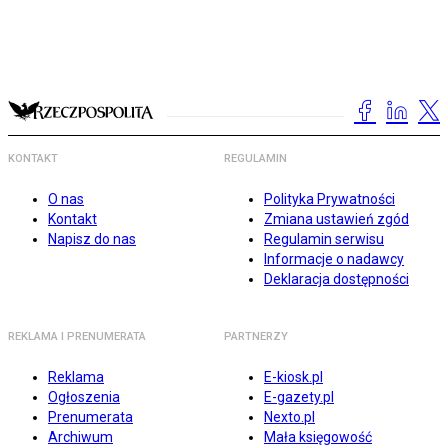
KONTAKT
REGULAMIN
O nas
Polityka Prywatności
Kontakt
Zmiana ustawień zgód
Napisz do nas
Regulamin serwisu
Informacje o nadawcy
Deklaracja dostępności
REKLAMA I PRENUMERATA
PARTNERZY
Reklama
E-kiosk.pl
Ogłoszenia
E-gazety.pl
Prenumerata
Nexto.pl
Archiwum
Mała księgowość