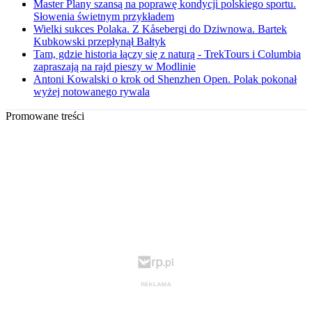
Master Plany szansą na poprawę kondycji polskiego sportu.
Słowenia świetnym przykładem
Wielki sukces Polaka. Z Kåsebergi do Dziwnowa. Bartek
Kubkowski przepłynął Bałtyk
Tam, gdzie historia łączy się z naturą - TrekTours i Columbia
zapraszają na rajd pieszy w Modlinie
Antoni Kowalski o krok od Shenzhen Open. Polak pokonał
wyżej notowanego rywala
Promowane treści