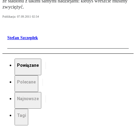
ze stadionu z takimi samymi nadziejami: kiedyś wreszcie musimy
zwyciężyć.
Publikacja:
07.09.2011 02:54
Stefan Szczepłek
Powiązane
Polecane
Najnowsze
Tagi