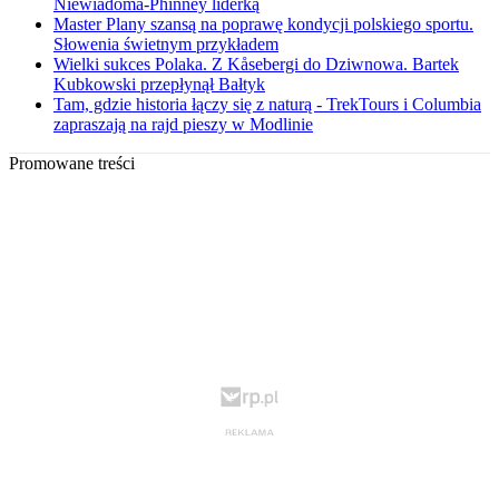
Niewiadoma-Phinney liderką
Master Plany szansą na poprawę kondycji polskiego sportu.
Słowenia świetnym przykładem
Wielki sukces Polaka. Z Kåsebergi do Dziwnowa. Bartek
Kubkowski przepłynął Bałtyk
Tam, gdzie historia łączy się z naturą - TrekTours i Columbia
zapraszają na rajd pieszy w Modlinie
Promowane treści