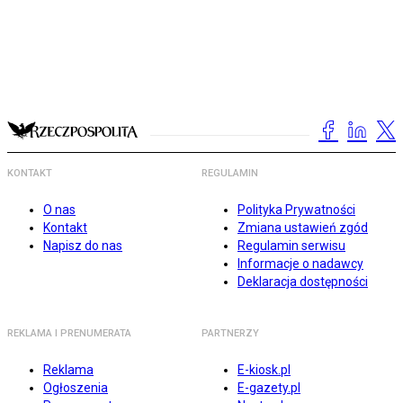
KONTAKT
REGULAMIN
O nas
Polityka Prywatności
Kontakt
Zmiana ustawień zgód
Napisz do nas
Regulamin serwisu
Informacje o nadawcy
Deklaracja dostępności
REKLAMA I PRENUMERATA
PARTNERZY
Reklama
E-kiosk.pl
Ogłoszenia
E-gazety.pl