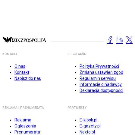
KONTAKT
REGULAMIN
O nas
Polityka Prywatności
Kontakt
Zmiana ustawień zgód
Napisz do nas
Regulamin serwisu
Informacje o nadawcy
Deklaracja dostępności
REKLAMA I PRENUMERATA
PARTNERZY
Reklama
E-kiosk.pl
Ogłoszenia
E-gazety.pl
Prenumerata
Nexto.pl