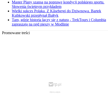
Master Plany szansą na poprawę kondycji polskiego sportu.
Słowenia świetnym przykładem
Wielki sukces Polaka. Z Kåsebergi do Dziwnowa. Bartek
Kubkowski przepłynął Bałtyk
Tam, gdzie historia łączy się z naturą - TrekTours i Columbia
zapraszają na rajd pieszy w Modlinie
Promowane treści