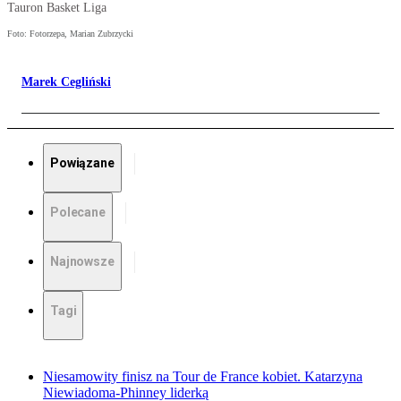
Tauron Basket Liga
Foto: Fotorzepa, Marian Zubrzycki
Marek Cegliński
Powiązane
Polecane
Najnowsze
Tagi
Niesamowity finisz na Tour de France kobiet. Katarzyna
Niewiadoma-Phinney liderką