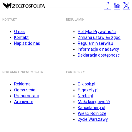
KONTAKT
REGULAMIN
O nas
Polityka Prywatności
Kontakt
Zmiana ustawień zgód
Napisz do nas
Regulamin serwisu
Informacje o nadawcy
Deklaracja dostępności
REKLAMA I PRENUMERATA
PARTNERZY
Reklama
E-kiosk.pl
Ogłoszenia
E-gazety.pl
Prenumerata
Nexto.pl
Archiwum
Mała księgowość
Kancelarierp.pl
Wieści Rolnicze
Życie Warszawy