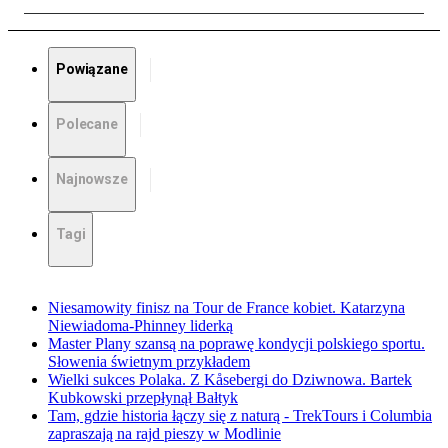
Powiązane
Polecane
Najnowsze
Tagi
Niesamowity finisz na Tour de France kobiet. Katarzyna
Niewiadoma-Phinney liderką
Master Plany szansą na poprawę kondycji polskiego sportu.
Słowenia świetnym przykładem
Wielki sukces Polaka. Z Kåsebergi do Dziwnowa. Bartek
Kubkowski przepłynął Bałtyk
Tam, gdzie historia łączy się z naturą - TrekTours i Columbia
zapraszają na rajd pieszy w Modlinie