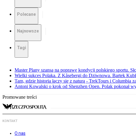
Polecane
Najnowsze
Tagi
Master Plany szansą na poprawę kondycji polskiego sportu. S
Wielki sukces Polaka. Z Kåsebergi do Dziwnowa. Bartek Kubk
Tam, gdzie historia łączy się z naturą - TrekTours i Columbia z
Antoni Kowalski o krok od Shenzhen Open. Polak pokonał w
Promowane treści
KONTAKT
O nas