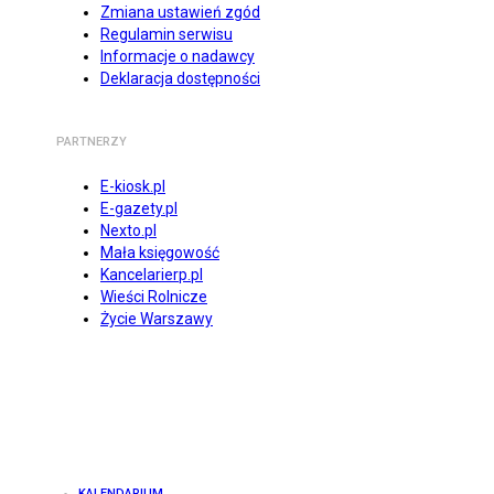
Zmiana ustawień zgód
Regulamin serwisu
Informacje o nadawcy
Deklaracja dostępności
PARTNERZY
E-kiosk.pl
E-gazety.pl
Nexto.pl
Mała księgowość
Kancelarierp.pl
Wieści Rolnicze
Życie Warszawy
KALENDARIUM