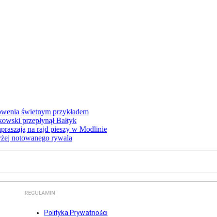
łowenia świetnym przykładem
owski przepłynął Bałtyk
apraszają na rajd pieszy w Modlinie
yżej notowanego rywala
REGULAMIN
Polityka Prywatności