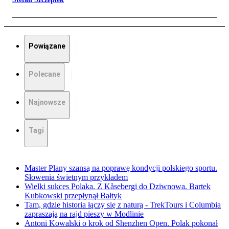
Powiązane
Polecane
Najnowsze
Tagi
Master Plany szansą na poprawę kondycji polskiego sportu.
Słowenia świetnym przykładem
Wielki sukces Polaka. Z Kåsebergi do Dziwnowa. Bartek
Kubkowski przepłynął Bałtyk
Tam, gdzie historia łączy się z naturą - TrekTours i Columbia
zapraszają na rajd pieszy w Modlinie
Antoni Kowalski o krok od Shenzhen Open. Polak pokonał