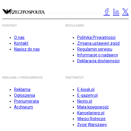
KONTAKT
REGULAMIN
O nas
Polityka Prywatności
Kontakt
Zmiana ustawień zgód
Napisz do nas
Regulamin serwisu
Informacje o nadawcy
Deklaracja dostępności
REKLAMA I PRENUMERATA
PARTNERZY
Reklama
E-kiosk.pl
Ogłoszenia
E-gazety.pl
Prenumerata
Nexto.pl
Archiwum
Mała księgowość
Kancelarierp.pl
Wieści Rolnicze
Życie Warszawy