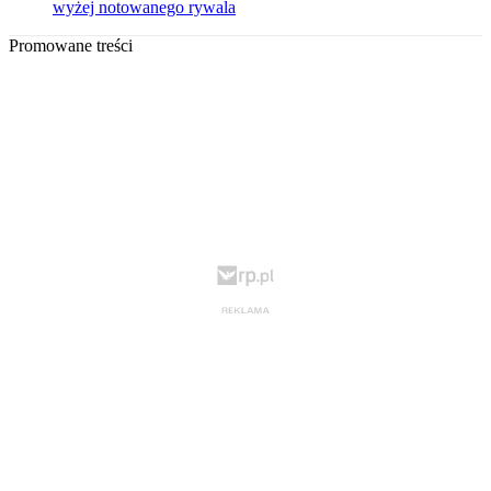
wyżej notowanego rywala
Promowane treści