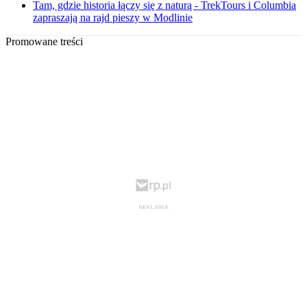
Tam, gdzie historia łączy się z naturą - TrekTours i Columbia
zapraszają na rajd pieszy w Modlinie
Promowane treści