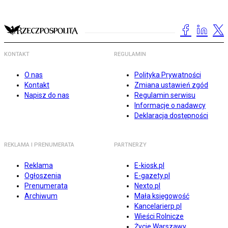
KONTAKT
REGULAMIN
O nas
Polityka Prywatności
Kontakt
Zmiana ustawień zgód
Napisz do nas
Regulamin serwisu
Informacje o nadawcy
Deklaracja dostępności
REKLAMA I PRENUMERATA
PARTNERZY
Reklama
E-kiosk.pl
Ogłoszenia
E-gazety.pl
Prenumerata
Nexto.pl
Archiwum
Mała księgowość
Kancelarierp.pl
Wieści Rolnicze
Życie Warszawy