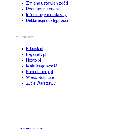
Zmiana ustawień zgód
Regulamin serwisu
Informacje o nadawcy
Deklaracja dostępności
PARTNERZY
E-kiosk.pl
E-gazety.pl
Nexto.pl
Mała księgowość
Kancelarierp.pl
Wieści Rolnicze
Życie Warszawy
KALENDARIUM