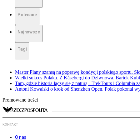
Polecane
Najnowsze
Tagi
Master Plany szansą na poprawę kondycji polskiego sportu. S
Wielki sukces Polaka. Z Kåsebergi do Dziwnowa. Bartek Kubk
Tam, gdzie historia łączy się z naturą - TrekTours i Columbia z
Antoni Kowalski o krok od Shenzhen Open. Polak pokonał w
Promowane treści
KONTAKT
O nas