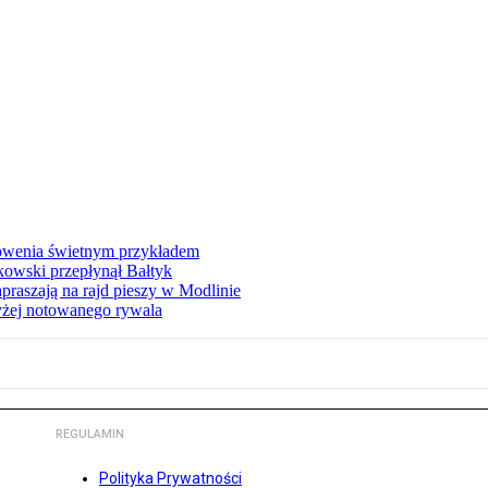
łowenia świetnym przykładem
owski przepłynął Bałtyk
apraszają na rajd pieszy w Modlinie
yżej notowanego rywala
REGULAMIN
Polityka Prywatności