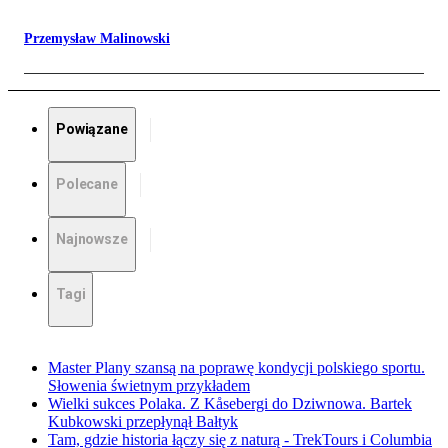
Przemysław Malinowski
Powiązane
Polecane
Najnowsze
Tagi
Master Plany szansą na poprawę kondycji polskiego sportu.
Słowenia świetnym przykładem
Wielki sukces Polaka. Z Kåsebergi do Dziwnowa. Bartek
Kubkowski przepłynął Bałtyk
Tam, gdzie historia łączy się z naturą - TrekTours i Columbia