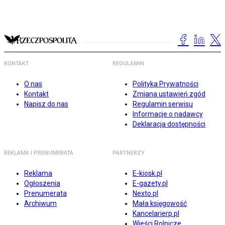
KONTAKT
REGULAMIN
O nas
Polityka Prywatności
Kontakt
Zmiana ustawień zgód
Napisz do nas
Regulamin serwisu
Informacje o nadawcy
Deklaracja dostępności
REKLAMA I PRENUMERATA
PARTNERZY
Reklama
E-kiosk.pl
Ogłoszenia
E-gazety.pl
Prenumerata
Nexto.pl
Archiwum
Mała księgowość
Kancelarierp.pl
Wieści Rolnicze