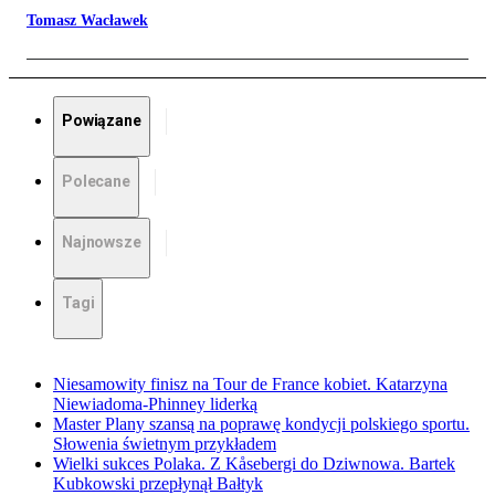
Tomasz Wacławek
Powiązane
Polecane
Najnowsze
Tagi
Niesamowity finisz na Tour de France kobiet. Katarzyna
Niewiadoma-Phinney liderką
Master Plany szansą na poprawę kondycji polskiego sportu.
Słowenia świetnym przykładem
Wielki sukces Polaka. Z Kåsebergi do Dziwnowa. Bartek
Kubkowski przepłynął Bałtyk