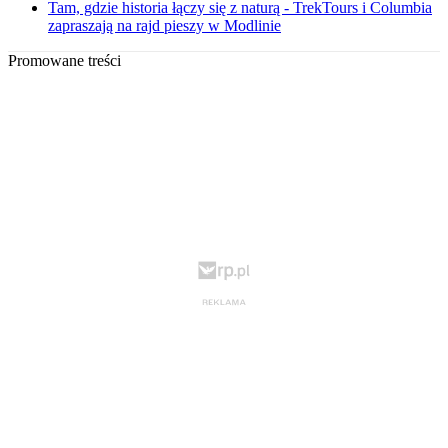
Tam, gdzie historia łączy się z naturą - TrekTours i Columbia
zapraszają na rajd pieszy w Modlinie
Promowane treści