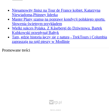
Niesamowity finisz na Tour de France kobiet. Katarzyna
Niewiadoma-Phinney liderką
Master Plany szansą na poprawę kondycji polskiego sportu.
Słowenia świetnym przykładem
Wielki sukces Polaka. Z Kåsebergi do Dziwnowa. Bartek
Kubkowski przepłynął Bałtyk
Tam, gdzie historia łączy się z naturą - TrekTours i Columbia
zapraszają na rajd pieszy w Modlinie
Promowane treści