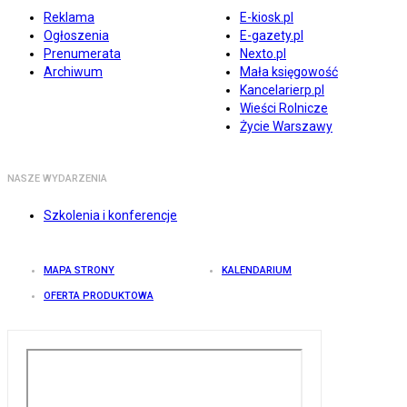
Reklama
E-kiosk.pl
Ogłoszenia
E-gazety.pl
Prenumerata
Nexto.pl
Archiwum
Mała księgowość
Kancelarierp.pl
Wieści Rolnicze
Życie Warszawy
NASZE WYDARZENIA
Szkolenia i konferencje
MAPA STRONY
KALENDARIUM
OFERTA PRODUKTOWA