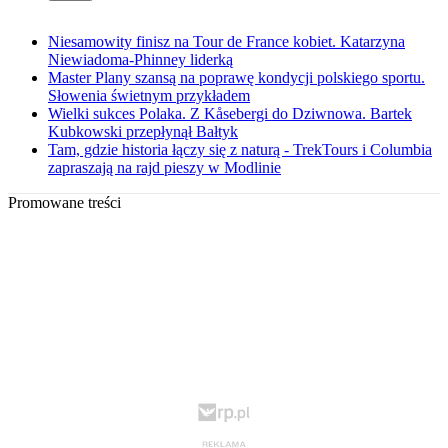
Niesamowity finisz na Tour de France kobiet. Katarzyna
Niewiadoma-Phinney liderką
Master Plany szansą na poprawę kondycji polskiego sportu.
Słowenia świetnym przykładem
Wielki sukces Polaka. Z Kåsebergi do Dziwnowa. Bartek
Kubkowski przepłynął Bałtyk
Tam, gdzie historia łączy się z naturą - TrekTours i Columbia
zapraszają na rajd pieszy w Modlinie
Promowane treści