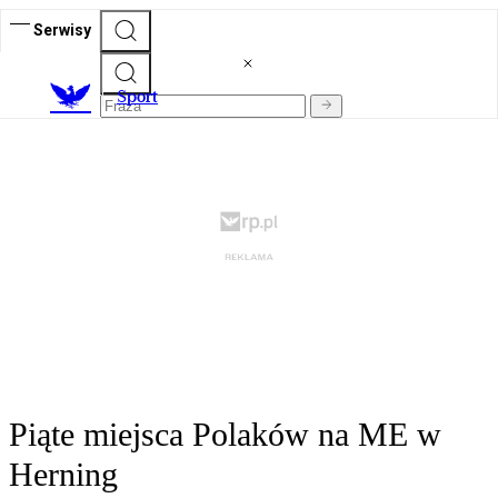
Serwisy
S
port
Piąte miejsca Polaków na ME w
Herning