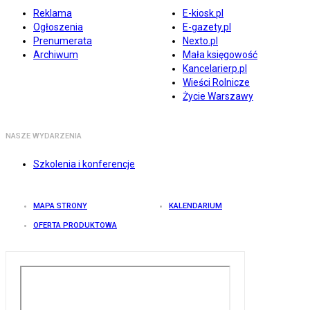
Reklama
E-kiosk.pl
Ogłoszenia
E-gazety.pl
Prenumerata
Nexto.pl
Archiwum
Mała księgowość
Kancelarierp.pl
Wieści Rolnicze
Życie Warszawy
NASZE WYDARZENIA
Szkolenia i konferencje
MAPA STRONY
KALENDARIUM
OFERTA PRODUKTOWA