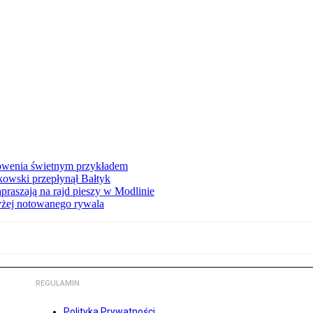
łowenia świetnym przykładem
owski przepłynął Bałtyk
apraszają na rajd pieszy w Modlinie
yżej notowanego rywala
REGULAMIN
Polityka Prywatności