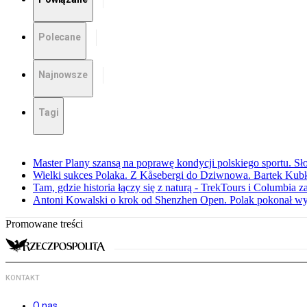
Polecane
Najnowsze
Tagi
Master Plany szansą na poprawę kondycji polskiego sportu. S
Wielki sukces Polaka. Z Kåsebergi do Dziwnowa. Bartek Kubk
Tam, gdzie historia łączy się z naturą - TrekTours i Columbia z
Antoni Kowalski o krok od Shenzhen Open. Polak pokonał w
Promowane treści
KONTAKT
O nas