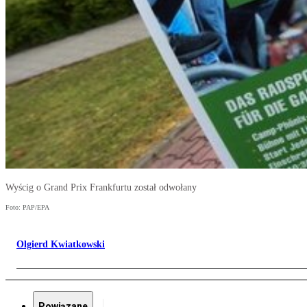
Wyścig o Grand Prix Frankfurtu został odwołany
Foto: PAP/EPA
Olgierd Kwiatkowski
Powiązane