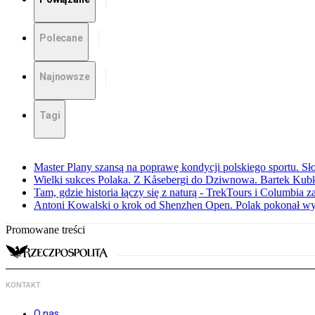
Polecane
Najnowsze
Tagi
Master Plany szansą na poprawę kondycji polskiego sportu. S
Wielki sukces Polaka. Z Kåsebergi do Dziwnowa. Bartek Kubk
Tam, gdzie historia łączy się z naturą - TrekTours i Columbia z
Antoni Kowalski o krok od Shenzhen Open. Polak pokonał w
Promowane treści
KONTAKT
O nas