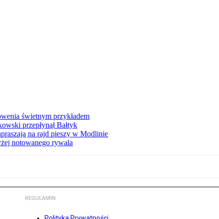
łowenia świetnym przykładem
owski przepłynął Bałtyk
apraszają na rajd pieszy w Modlinie
yżej notowanego rywala
REGULAMIN
Polityka Prywatności