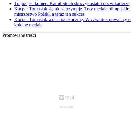
To już jest koniec. Kamil Stoch skoczył ostatni raz w karierze
Kacper Tomasiak się nie zatrzymuje. Trzy medale olimpijskie,
mistrzostwo Polski, a teraz ten sukces
Kacper Tomasiak wraca na skocznię. W czwartek powalczy o
kolejne medale
Promowane treści