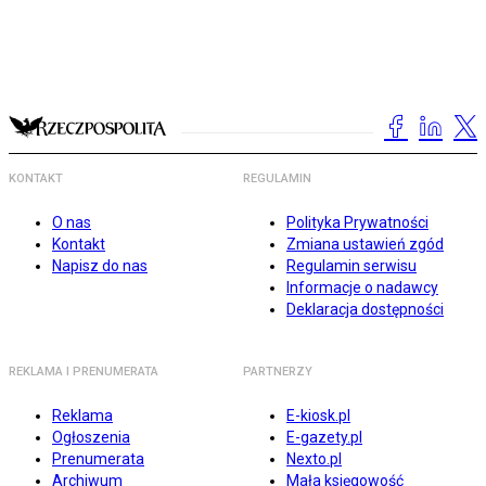
KONTAKT
REGULAMIN
O nas
Polityka Prywatności
Kontakt
Zmiana ustawień zgód
Napisz do nas
Regulamin serwisu
Informacje o nadawcy
Deklaracja dostępności
REKLAMA I PRENUMERATA
PARTNERZY
Reklama
E-kiosk.pl
Ogłoszenia
E-gazety.pl
Prenumerata
Nexto.pl
Archiwum
Mała księgowość