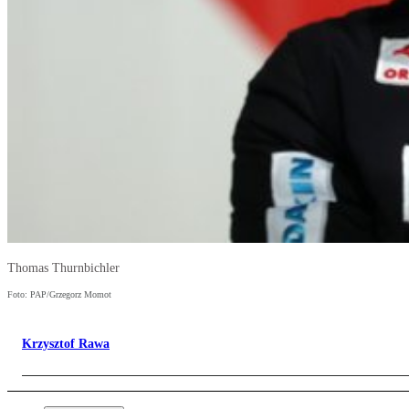
Thomas Thurnbichler
Foto: PAP/Grzegorz Momot
Krzysztof Rawa