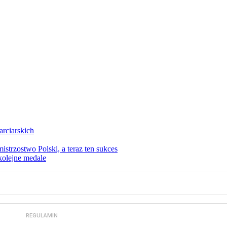
arciarskich
istrzostwo Polski, a teraz ten sukces
kolejne medale
REGULAMIN