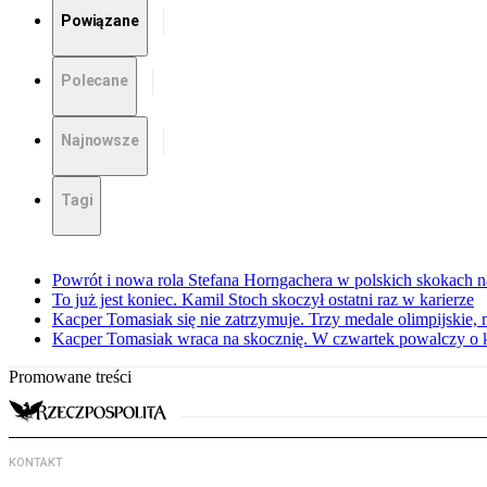
Powiązane
Polecane
Najnowsze
Tagi
Powrót i nowa rola Stefana Horngachera w polskich skokach n
To już jest koniec. Kamil Stoch skoczył ostatni raz w karierze
Kacper Tomasiak się nie zatrzymuje. Trzy medale olimpijskie, m
Kacper Tomasiak wraca na skocznię. W czwartek powalczy o 
Promowane treści
KONTAKT