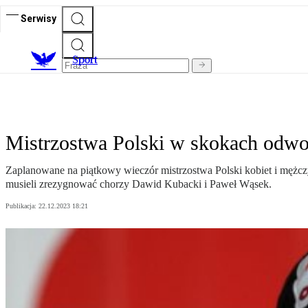
Serwisy
S
port
Mistrzostwa Polski w skokach odwoł
Zaplanowane na piątkowy wieczór mistrzostwa Polski kobiet i mężcz
musieli zrezygnować chorzy Dawid Kubacki i Paweł Wąsek.
Publikacja:
22.12.2023 18:21