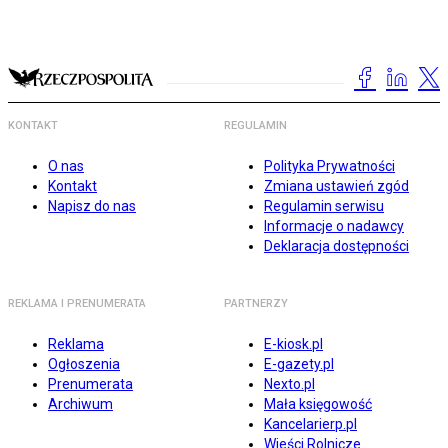
KONTAKT
REGULAMIN
O nas
Polityka Prywatności
Kontakt
Zmiana ustawień zgód
Napisz do nas
Regulamin serwisu
Informacje o nadawcy
Deklaracja dostępności
REKLAMA I PRENUMERATA
PARTNERZY
Reklama
E-kiosk.pl
Ogłoszenia
E-gazety.pl
Prenumerata
Nexto.pl
Archiwum
Mała księgowość
Kancelarierp.pl
Wieści Rolnicze