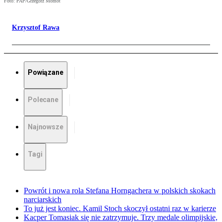
Foto: PAP/Grzegorz Momot
Krzysztof Rawa
Powiązane
Polecane
Najnowsze
Tagi
Powrót i nowa rola Stefana Horngachera w polskich skokach
narciarskich
To już jest koniec. Kamil Stoch skoczył ostatni raz w karierze
Kacper Tomasiak się nie zatrzymuje. Trzy medale olimpijskie,