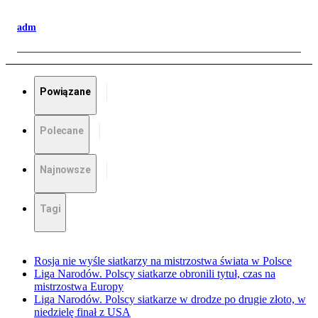
adm
Powiązane
Polecane
Najnowsze
Tagi
Rosja nie wyśle siatkarzy na mistrzostwa świata w Polsce
Liga Narodów. Polscy siatkarze obronili tytuł, czas na
mistrzostwa Europy
Liga Narodów. Polscy siatkarze w drodze po drugie złoto, w
niedzielę finał z USA