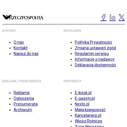
KONTAKT
REGULAMIN
O nas
Polityka Prywatności
Kontakt
Zmiana ustawień zgód
Napisz do nas
Regulamin serwisu
Informacje o nadawcy
Deklaracja dostępności
REKLAMA I PRENUMERATA
PARTNERZY
Reklama
E-kiosk.pl
Ogłoszenia
E-gazety.pl
Prenumerata
Nexto.pl
Archiwum
Mała księgowość
Kancelarierp.pl
Wieści Rolnicze
Życie Warszawy