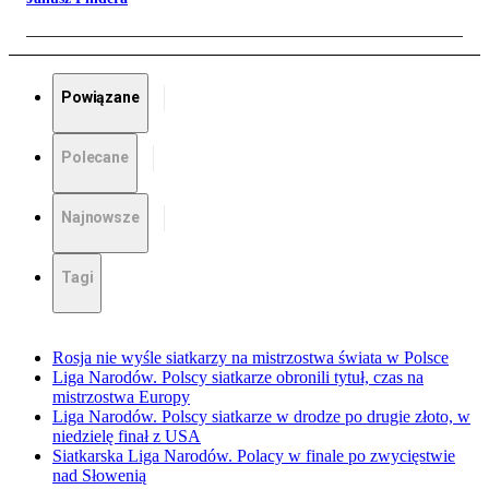
Powiązane
Polecane
Najnowsze
Tagi
Rosja nie wyśle siatkarzy na mistrzostwa świata w Polsce
Liga Narodów. Polscy siatkarze obronili tytuł, czas na
mistrzostwa Europy
Liga Narodów. Polscy siatkarze w drodze po drugie złoto, w
niedzielę finał z USA
Siatkarska Liga Narodów. Polacy w finale po zwycięstwie
nad Słowenią