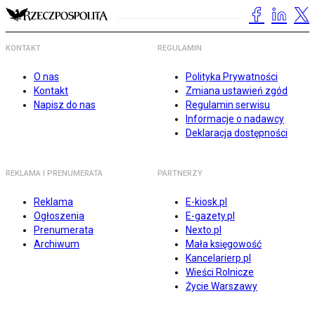
KONTAKT
REGULAMIN
O nas
Polityka Prywatności
Kontakt
Zmiana ustawień zgód
Napisz do nas
Regulamin serwisu
Informacje o nadawcy
Deklaracja dostępności
REKLAMA I PRENUMERATA
PARTNERZY
Reklama
E-kiosk.pl
Ogłoszenia
E-gazety.pl
Prenumerata
Nexto.pl
Archiwum
Mała księgowość
Kancelarierp.pl
Wieści Rolnicze
Życie Warszawy