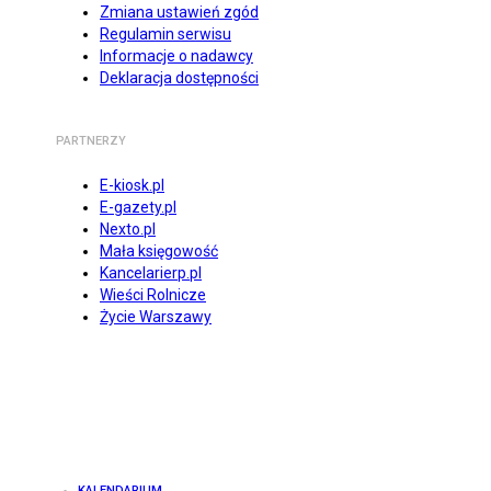
Zmiana ustawień zgód
Regulamin serwisu
Informacje o nadawcy
Deklaracja dostępności
PARTNERZY
E-kiosk.pl
E-gazety.pl
Nexto.pl
Mała księgowość
Kancelarierp.pl
Wieści Rolnicze
Życie Warszawy
KALENDARIUM