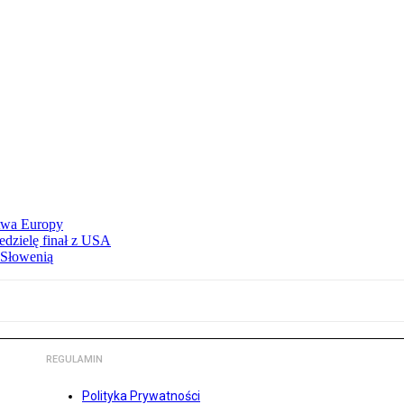
stwa Europy
edzielę finał z USA
 Słowenią
REGULAMIN
Polityka Prywatności