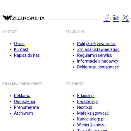
KONTAKT
REGULAMIN
O nas
Polityka Prywatności
Kontakt
Zmiana ustawień zgód
Napisz do nas
Regulamin serwisu
Informacje o nadawcy
Deklaracja dostępności
REKLAMA I PRENUMERATA
PARTNERZY
Reklama
E-kiosk.pl
Ogłoszenia
E-gazety.pl
Prenumerata
Nexto.pl
Archiwum
Mała księgowość
Kancelarierp.pl
Wieści Rolnicze
Życie Warszawy