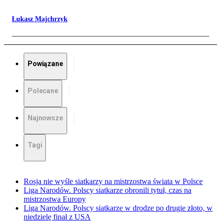
Łukasz Majchrzyk
Powiązane
Polecane
Najnowsze
Tagi
Rosja nie wyśle siatkarzy na mistrzostwa świata w Polsce
Liga Narodów. Polscy siatkarze obronili tytuł, czas na
mistrzostwa Europy
Liga Narodów. Polscy siatkarze w drodze po drugie złoto, w
niedzielę finał z USA