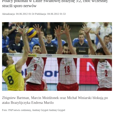
Polacy pokonali w Lidze Światowej Brazylię 3:2, choć wcześniej
stracili sporo nerwów
Aktualizacja:
04.06.2012 01:54
Publikacja:
04.06.2012 01:53
Zbigniew Bartman, Marcin Możdżonek oraz Michał Winiarski blokują po
ataku Brazylijczyka Endresa Murilo
Foto: PAP/serwis codzienny, Andrzej Grygiel Andrzej Grygiel