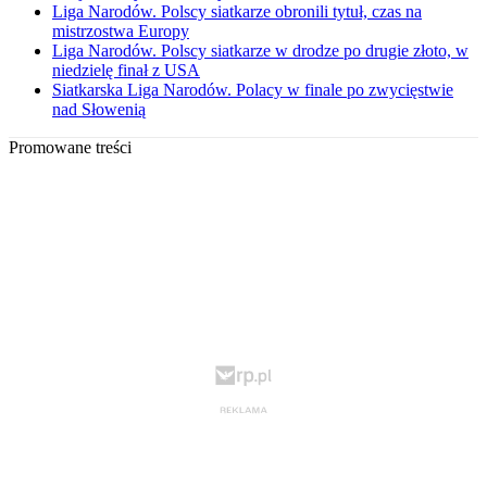
Liga Narodów. Polscy siatkarze obronili tytuł, czas na
mistrzostwa Europy
Liga Narodów. Polscy siatkarze w drodze po drugie złoto, w
niedzielę finał z USA
Siatkarska Liga Narodów. Polacy w finale po zwycięstwie
nad Słowenią
Promowane treści