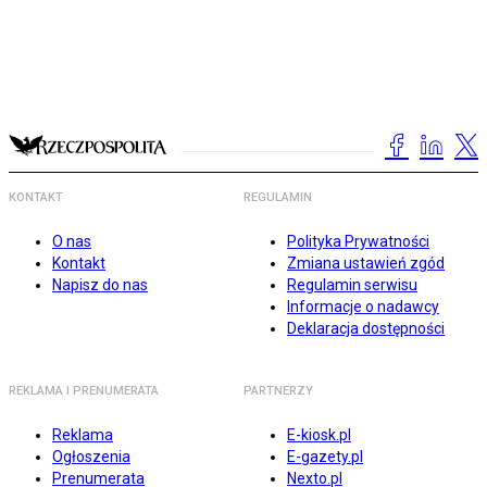
KONTAKT
REGULAMIN
O nas
Polityka Prywatności
Kontakt
Zmiana ustawień zgód
Napisz do nas
Regulamin serwisu
Informacje o nadawcy
Deklaracja dostępności
REKLAMA I PRENUMERATA
PARTNERZY
Reklama
E-kiosk.pl
Ogłoszenia
E-gazety.pl
Prenumerata
Nexto.pl