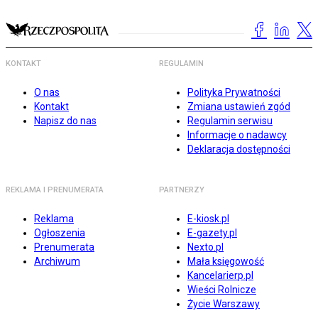
KONTAKT
REGULAMIN
O nas
Polityka Prywatności
Kontakt
Zmiana ustawień zgód
Napisz do nas
Regulamin serwisu
Informacje o nadawcy
Deklaracja dostępności
REKLAMA I PRENUMERATA
PARTNERZY
Reklama
E-kiosk.pl
Ogłoszenia
E-gazety.pl
Prenumerata
Nexto.pl
Archiwum
Mała księgowość
Kancelarierp.pl
Wieści Rolnicze
Życie Warszawy