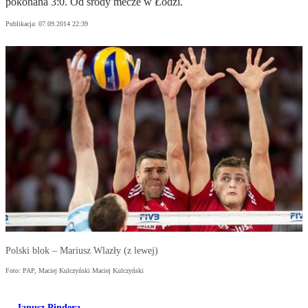
pokonana 3:0. Od środy mecze w Łodzi.
Publikacja:
07.09.2014 22:39
Polski blok – Mariusz Wlazły (z lewej)
Foto: PAP, Maciej Kulczyński Maciej Kulczyński
Janusz Pindera