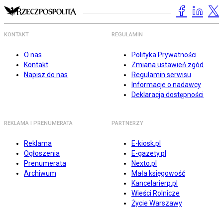
KONTAKT
REGULAMIN
O nas
Polityka Prywatności
Kontakt
Zmiana ustawień zgód
Napisz do nas
Regulamin serwisu
Informacje o nadawcy
Deklaracja dostępności
REKLAMA I PRENUMERATA
PARTNERZY
Reklama
E-kiosk.pl
Ogłoszenia
E-gazety.pl
Prenumerata
Nexto.pl
Archiwum
Mała księgowość
Kancelarierp.pl
Wieści Rolnicze
Życie Warszawy