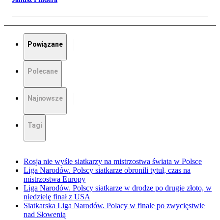
Powiązane
Polecane
Najnowsze
Tagi
Rosja nie wyśle siatkarzy na mistrzostwa świata w Polsce
Liga Narodów. Polscy siatkarze obronili tytuł, czas na
mistrzostwa Europy
Liga Narodów. Polscy siatkarze w drodze po drugie złoto, w
niedzielę finał z USA
Siatkarska Liga Narodów. Polacy w finale po zwycięstwie
nad Słowenią