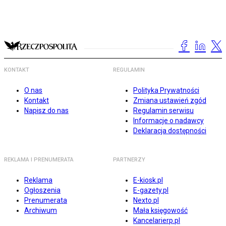
KONTAKT
REGULAMIN
O nas
Polityka Prywatności
Kontakt
Zmiana ustawień zgód
Napisz do nas
Regulamin serwisu
Informacje o nadawcy
Deklaracja dostępności
REKLAMA I PRENUMERATA
PARTNERZY
Reklama
E-kiosk.pl
Ogłoszenia
E-gazety.pl
Prenumerata
Nexto.pl
Archiwum
Mała księgowość
Kancelarierp.pl