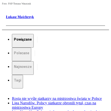
Foto: PAP/Tomasz Waszczuk
Łukasz Majchrzyk
Powiązane
Polecane
Najnowsze
Tagi
Rosja nie wyśle siatkarzy na mistrzostwa świata w Polsce
Liga Narodów. Polscy siatkarze obronili tytuł, czas na
mistrzostwa Europy