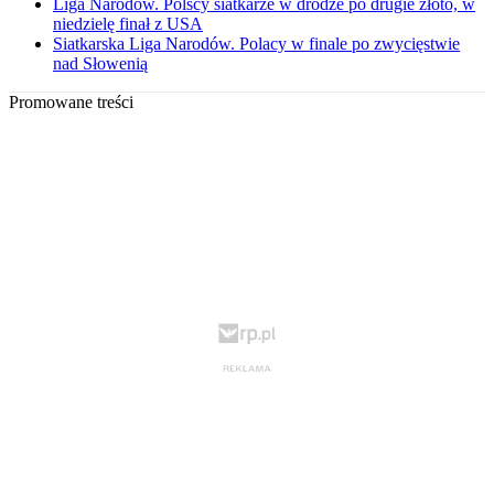
Liga Narodów. Polscy siatkarze w drodze po drugie złoto, w
niedzielę finał z USA
Siatkarska Liga Narodów. Polacy w finale po zwycięstwie
nad Słowenią
Promowane treści