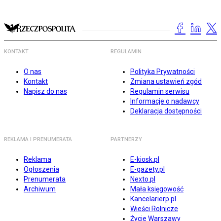
KONTAKT
REGULAMIN
O nas
Polityka Prywatności
Kontakt
Zmiana ustawień zgód
Napisz do nas
Regulamin serwisu
Informacje o nadawcy
Deklaracja dostępności
REKLAMA I PRENUMERATA
PARTNERZY
Reklama
E-kiosk.pl
Ogłoszenia
E-gazety.pl
Prenumerata
Nexto.pl
Archiwum
Mała księgowość
Kancelarierp.pl
Wieści Rolnicze
Życie Warszawy