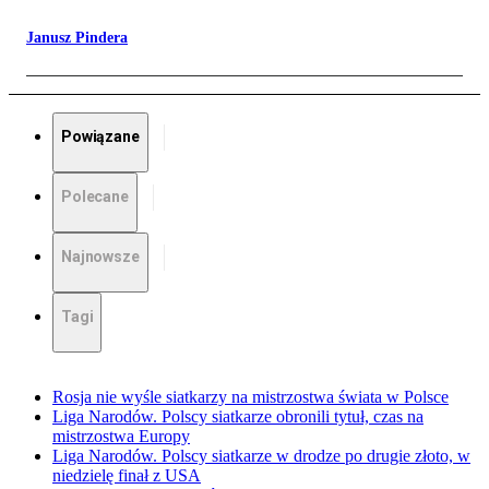
Janusz Pindera
Powiązane
Polecane
Najnowsze
Tagi
Rosja nie wyśle siatkarzy na mistrzostwa świata w Polsce
Liga Narodów. Polscy siatkarze obronili tytuł, czas na
mistrzostwa Europy
Liga Narodów. Polscy siatkarze w drodze po drugie złoto, w
niedzielę finał z USA