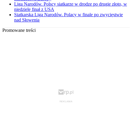
Liga Narodów. Polscy siatkarze w drodze po drugie złoto, w
niedzielę finał z USA
Siatkarska Liga Narodów. Polacy w finale po zwycięstwie
nad Słowenią
Promowane treści