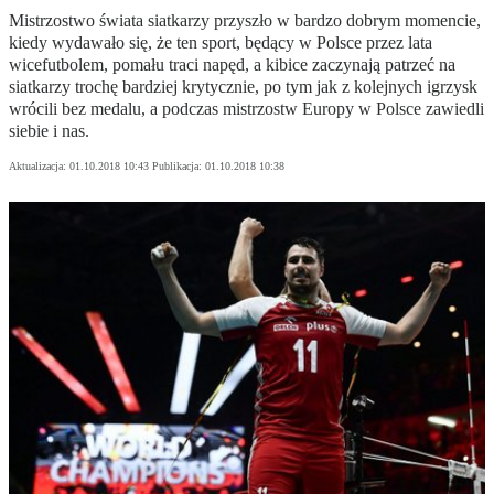
Mistrzostwo świata siatkarzy przyszło w bardzo dobrym momencie,
kiedy wydawało się, że ten sport, będący w Polsce przez lata
wicefutbolem, pomału traci napęd, a kibice zaczynają patrzeć na
siatkarzy trochę bardziej krytycznie, po tym jak z kolejnych igrzysk
wrócili bez medalu, a podczas mistrzostw Europy w Polsce zawiedli
siebie i nas.
Aktualizacja:
01.10.2018 10:43
Publikacja:
01.10.2018 10:38