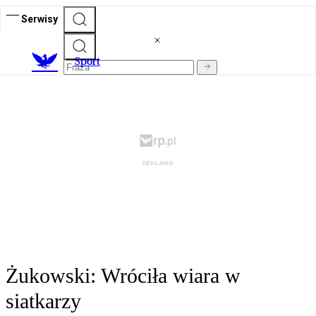
Serwisy
S
port
Żukowski: Wróciła wiara w
siatkarzy