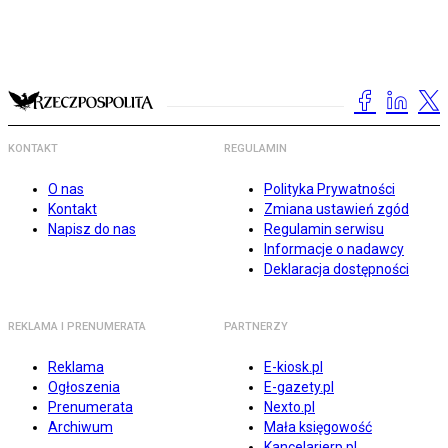
KONTAKT
REGULAMIN
O nas
Polityka Prywatności
Kontakt
Zmiana ustawień zgód
Napisz do nas
Regulamin serwisu
Informacje o nadawcy
Deklaracja dostępności
REKLAMA I PRENUMERATA
PARTNERZY
Reklama
E-kiosk.pl
Ogłoszenia
E-gazety.pl
Prenumerata
Nexto.pl
Archiwum
Mała księgowość
Kancelarierp.pl