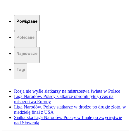
Powiązane
Polecane
Najnowsze
Tagi
Rosja nie wyśle siatkarzy na mistrzostwa świata w Polsce
Liga Narodów. Polscy siatkarze obronili tytuł, czas na
mistrzostwa Europy
Liga Narodów. Polscy siatkarze w drodze po drugie złoto, w
niedzielę finał z USA
Siatkarska Liga Narodów. Polacy w finale po zwycięstwie
nad Słowenią