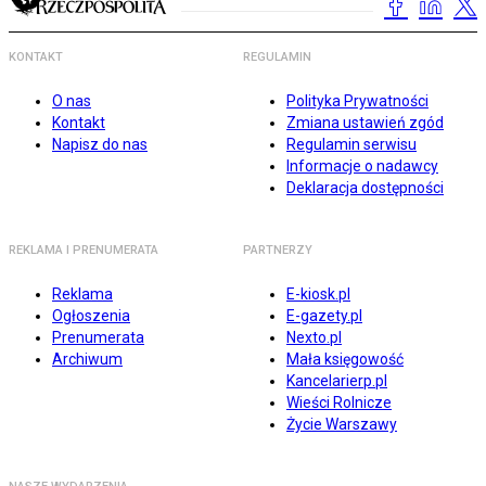
KONTAKT
REGULAMIN
O nas
Polityka Prywatności
Kontakt
Zmiana ustawień zgód
Napisz do nas
Regulamin serwisu
Informacje o nadawcy
Deklaracja dostępności
REKLAMA I PRENUMERATA
PARTNERZY
Reklama
E-kiosk.pl
Ogłoszenia
E-gazety.pl
Prenumerata
Nexto.pl
Archiwum
Mała księgowość
Kancelarierp.pl
Wieści Rolnicze
Życie Warszawy