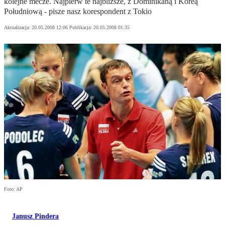
kolejne mecze. Najpierw te najbliższe, z Dominikaną i Koreą
Południową - pisze nasz korespondent z Tokio
Aktualizacja:
20.05.2008 12:06
Publikacja:
20.05.2008 01:35
Foto: AP
Janusz Pindera