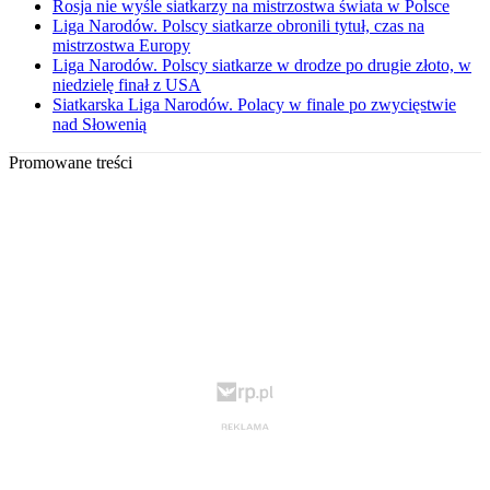
Rosja nie wyśle siatkarzy na mistrzostwa świata w Polsce
Liga Narodów. Polscy siatkarze obronili tytuł, czas na
mistrzostwa Europy
Liga Narodów. Polscy siatkarze w drodze po drugie złoto, w
niedzielę finał z USA
Siatkarska Liga Narodów. Polacy w finale po zwycięstwie
nad Słowenią
Promowane treści