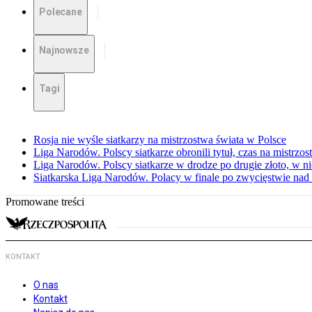
Polecane
Najnowsze
Tagi
Rosja nie wyśle siatkarzy na mistrzostwa świata w Polsce
Liga Narodów. Polscy siatkarze obronili tytuł, czas na mistrzo
Liga Narodów. Polscy siatkarze w drodze po drugie złoto, w ni
Siatkarska Liga Narodów. Polacy w finale po zwycięstwie nad
Promowane treści
KONTAKT
O nas
Kontakt